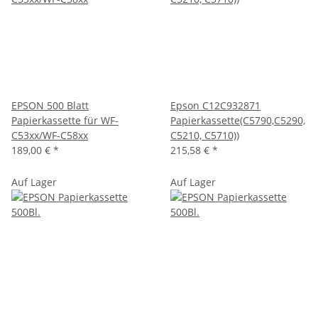
EPSON 500 Blatt
Epson C12C932871
Papierkassette für WF-
Papierkassette(C5790,C5290,
C53xx/WF-C58xx
C5210, C5710))
189,00 €
*
215,58 €
*
Auf Lager
Auf Lager